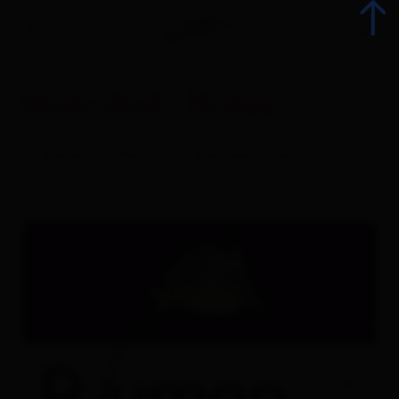
Blumenlaube Resinger
zurück
Geschäfte/Shops
Blumengeschäft
Alle Veranstaltungen
Top-Events
Kulinarik
Kultur
Advent