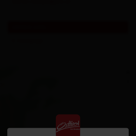
blumen.resinger@gmx.at
weitere Links
Homepage
+
−