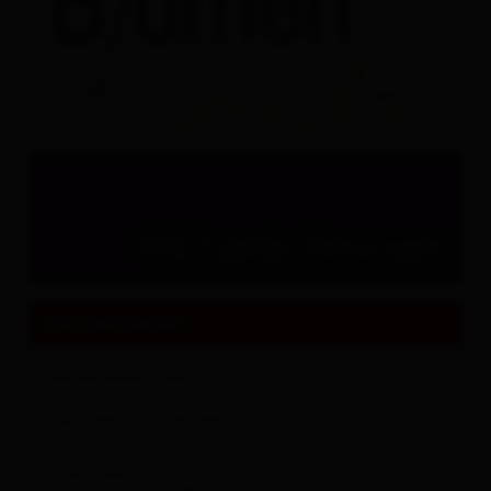
Sehenswertes und Ausflugsziele
Alles zu
Events & Kultur
Kontaktdaten
Blumenlaube Resinger
Rauterplatz
9971
Matrei in Osttirol
+43 4875 6084