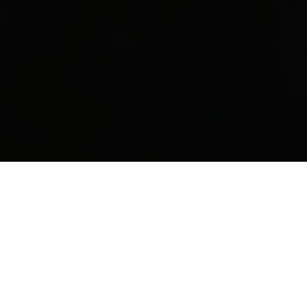
Leaflet
| Map data ©
OpenStreetMap
contributors
DE
Zurück zur Übersicht