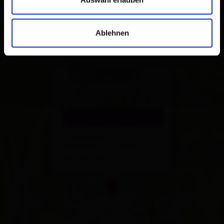
×
Blumenlaube Resinger
Ablehnen
Rauterplatz
9971 Matrei in Osttirol
Route planen