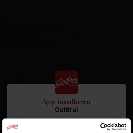
App installieren
Osttirol
Tippen Sie auf
in der
1