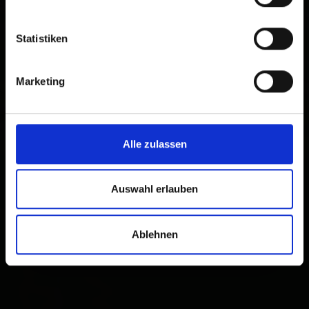
St .Andrä 45d
9974 Prägraten am
Statistiken
Grossvenediger
Route planen
Marketing
Alle zulassen
Auswahl erlauben
Ablehnen