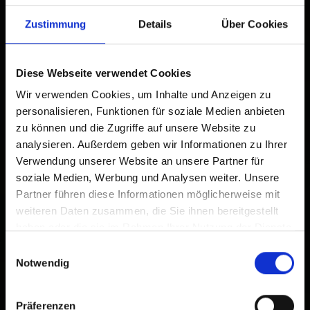
Browserleiste.
Zustimmung
Details
Über Cookies
Tippen Sie auf
2
Zum Home-Bildschirm
Diese Webseite verwendet Cookies
Wir verwenden Cookies, um Inhalte und Anzeigen zu
Ein Symbol wird zu Ihrem Startbildschirm hinzugefügt,
damit Sie schnell auf diese Website zugreifen können.
personalisieren, Funktionen für soziale Medien anbieten
zu können und die Zugriffe auf unsere Website zu
Bereits zum Home-Bildschirm hinzugefügt
analysieren. Außerdem geben wir Informationen zu Ihrer
Verwendung unserer Website an unsere Partner für
soziale Medien, Werbung und Analysen weiter. Unsere
Partner führen diese Informationen möglicherweise mit
weiteren Daten zusammen, die Sie ihnen bereitgestellt
haben oder die sie im Rahmen Ihrer Nutzung der Dienste
gesammelt haben.
Einwilligungsauswahl
Notwendig
×
Bergrettung
Prägraten
Präferenzen