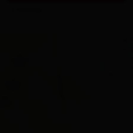
Sehenswertes und Ausflugsziele
Homepage
Alles zu
Events & Kultur
+
−