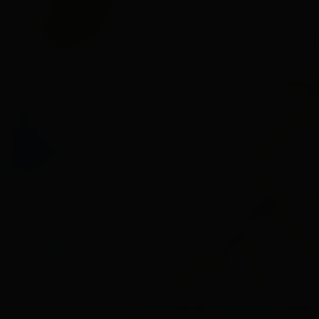
Leaflet
| Map data ©
OpenStreetMap
contributors