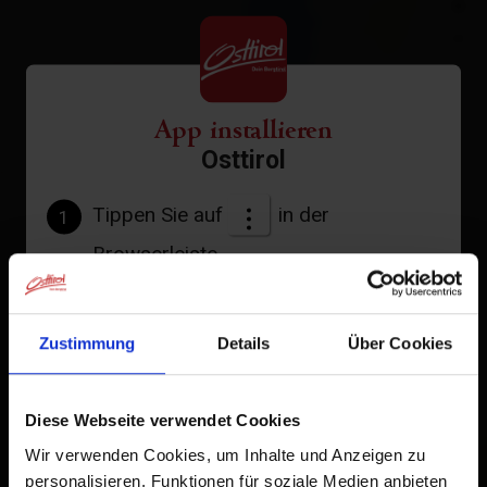
+
−
App installieren
Osttirol
Tippen Sie auf
in der
1
Browserleiste.
Tippen Sie auf
2
Zum Home-Bildschirm
Zustimmung
Details
Über Cookies
Ein Symbol wird zu Ihrem Startbildschirm hinzugefügt,
damit Sie schnell auf diese Website zugreifen können.
Diese Webseite verwendet Cookies
Wir verwenden Cookies, um Inhalte und Anzeigen zu
Bereits zum Home-Bildschirm hinzugefügt
personalisieren, Funktionen für soziale Medien anbieten