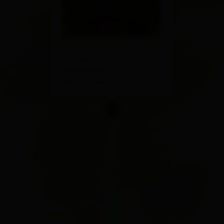
9981 Kals am
Großglockner
Route planen