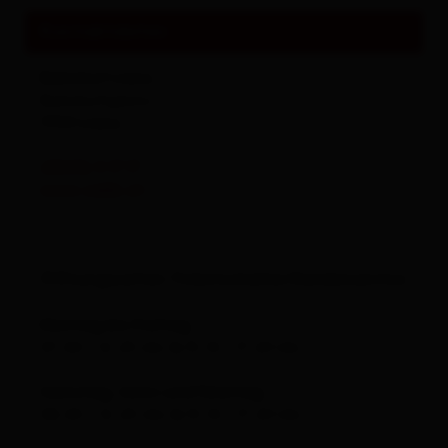
Kontaktdaten
Bahnhof Lienz
Bahnhofsplatz 1
9900
Lienz
(0043) 5 17 17
www.oebb.at
Öffnungszeiten Ticketschalter/Kundenservice
Montag bis Freitag
07.40 - 12.25 Uhr & 13.10 - 17.20 Uhr
Samstag, Sonn-und Feiertag
08.45 - 12.25 Uhr & 13.10 - 17.20 Uhr