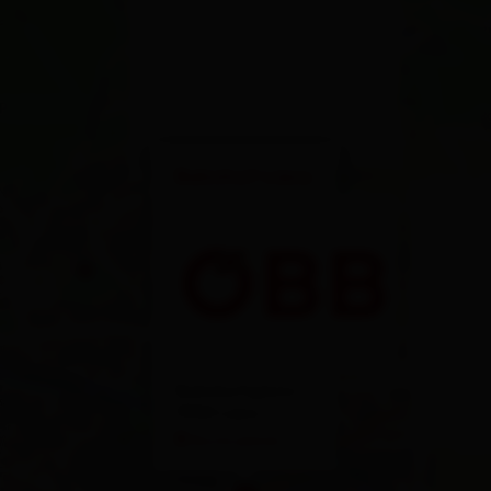
×
Bahnhof Lienz
Bahnhofsplatz 1
9900 Lienz
Route planen