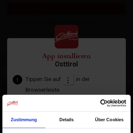
weitere Links
Infrastruktur ÖBB - Bahnhof Lienz
+
App installieren
−
Osttirol
Tippen Sie auf
in der
1
Browserleiste.
Tippen Sie auf
2
Zum Home-Bildschirm
Zustimmung
Details
Über Cookies
Ein Symbol wird zu Ihrem Startbildschirm hinzugefügt,