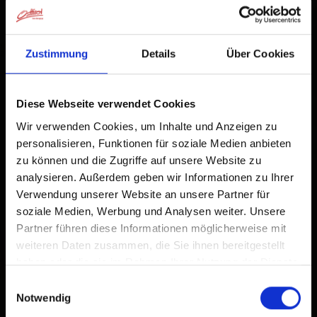
−
Zum Home-Bildschirm
Zustimmung
Details
Über Cookies
Ein Symbol wird zu Ihrem Startbildschirm hinzugefügt,
damit Sie schnell auf diese Website zugreifen können.
Diese Webseite verwendet Cookies
Bereits zum Home-Bildschirm hinzugefügt
Wir verwenden Cookies, um Inhalte und Anzeigen zu
personalisieren, Funktionen für soziale Medien anbieten
zu können und die Zugriffe auf unsere Website zu
analysieren. Außerdem geben wir Informationen zu Ihrer
Verwendung unserer Website an unsere Partner für
soziale Medien, Werbung und Analysen weiter. Unsere
Partner führen diese Informationen möglicherweise mit
weiteren Daten zusammen, die Sie ihnen bereitgestellt
haben oder die sie im Rahmen Ihrer Nutzung der Dienste
gesammelt haben.
Einwilligungsauswahl
Notwendig