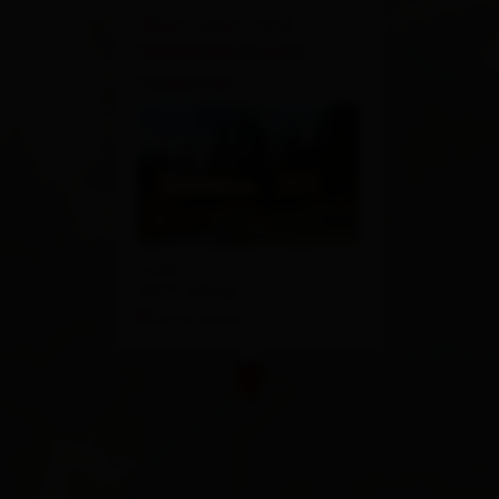
×
Abenteuer- und
Walderlebniswelt
Lesachtal
Ladstatt
9653 Liesing
Route planen