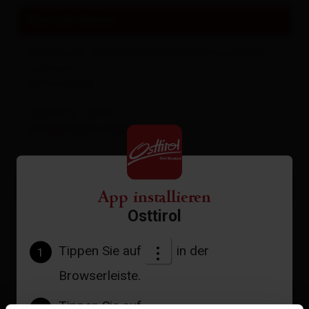
Kontaktdaten
Abenteuer- und Walderlebniswelt Lesachtal
Ladstatt
9653
Liesing
+43 4716 -242 12
info@erlebnis-lesachtal.at
weitere Links
App installieren
Osttirol
Webseite
Tippen Sie auf
in der
1
Browserleiste.
+
Tippen Sie auf
2