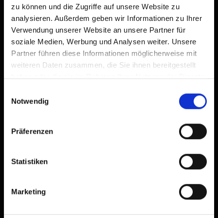
zu können und die Zugriffe auf unsere Website zu
Unterrotte 44
analysieren. Außerdem geben wir Informationen zu Ihrer
9963
St. Jakob in Defereggen
Verwendung unserer Website an unsere Partner für
soziale Medien, Werbung und Analysen weiter. Unsere
+43 50 212 600
Partner führen diese Informationen möglicherweise mit
defereggental@osttirol.com
weiteren Daten zusammen, die Sie ihnen bereitgestellt
www.osttirol.com/defereggental
haben oder die sie im Rahmen Ihrer Nutzung der Dienste
gesammelt haben.
Einwilligungsauswahl
Notwendig
Präferenzen
Zurück zur Übersicht
Statistiken
Marketing