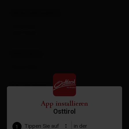
Veranstaltungsort
Golzentipp,
Obertilliach
Dokumente
Plakat 2026
Kontaktdaten
Tourismusinformation Obertilliach
App installieren
Dorf 4
Osttirol
9942
Obertilliach
+43 50 212 360
Tippen Sie auf
in der
1