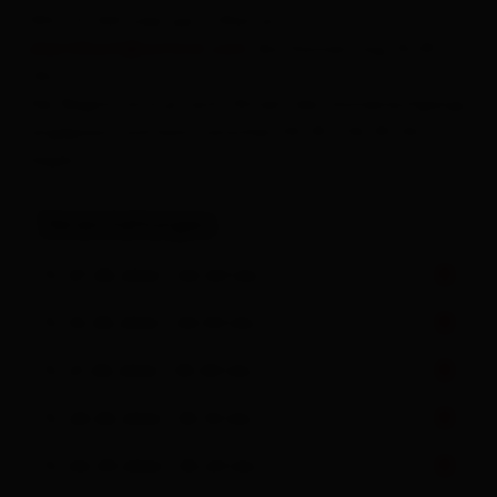
050 212 360 oder per E-Mail an
obertilliach@osttirol.com
(bis Donnerstag, 16:00
Uhr)
Der Beginn wird je nach Uhrzeit des Sonnenaufgangs
angepasst und kann zwischen 04.00 - 06.00 Uhr
liegen.
Veranstaltungen
Fr, 07.08.2026 - 04:40 Uhr
Fr, 14.08.2026 - 04:50 Uhr
Fr, 21.08.2026 - 05:00 Uhr
Fr, 28.08.2026 - 05:10 Uhr
Fr, 04.09.2026 - 05:20 Uhr