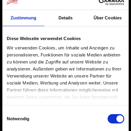
App installieren
Alles zu
Urlaub buchen
Osttirol
Zustimmung
Details
Über Cookies
Tippen Sie auf
in der
1
Browserleiste.
Diese Webseite verwendet Cookies
Tippen Sie auf
Wir verwenden Cookies, um Inhalte und Anzeigen zu
2
personalisieren, Funktionen für soziale Medien anbieten
Zum Home-Bildschirm
zu können und die Zugriffe auf unsere Website zu
analysieren. Außerdem geben wir Informationen zu Ihrer
Ein Symbol wird zu Ihrem Startbildschirm hinzugefügt,
Verwendung unserer Website an unsere Partner für
damit Sie schnell auf diese Website zugreifen können.
soziale Medien, Werbung und Analysen weiter. Unsere
Partner führen diese Informationen möglicherweise mit
Bereits zum Home-Bildschirm hinzugefügt
weiteren Daten zusammen, die Sie ihnen bereitgestellt
haben oder die sie im Rahmen Ihrer Nutzung der Dienste
gesammelt haben.
Einwilligungsauswahl
Notwendig