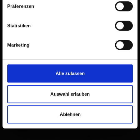
Präferenzen
Rund um den Bus
Statistiken
Hilfreiche Informationen
Marketing
für BuslenkerInnen
Alle zulassen
Auswahl erlauben
ENTLEERUNG BUSTOILETTEN (kostenlos)
Abwasserverband Lienzer Talboden
Ablehnen
Klärwerk Dölsach, Am Draudamm 9, 9991
Dölsach
T.
+43 4852 68267
,
verwaltung@avlt.at