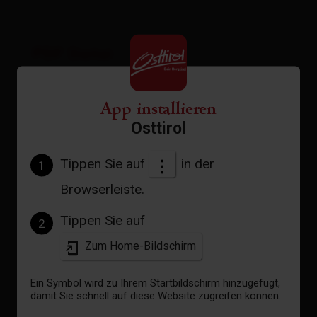
PDF Datei
öffnen
GPX Datei
App installieren
Osttirol
Download
Interaktive Karte
Tippen Sie auf
in der
1
öffnen
Browserleiste.
Tippen Sie auf
2
Aktuelles Wetter
Zum Home-Bildschirm
Ein Symbol wird zu Ihrem Startbildschirm hinzugefügt,
damit Sie schnell auf diese Website zugreifen können.
31°C °C