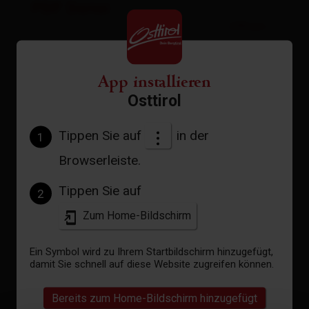
PDF Datei
öffnen
GPX Datei
Download
App installieren
Osttirol
Interaktive Karte
öffnen
Tippen Sie auf
in der
1
Browserleiste.
Aktuelles Wetter
Tippen Sie auf
2
Zum Home-Bildschirm
29°C °C
Ein Symbol wird zu Ihrem Startbildschirm hinzugefügt,
damit Sie schnell auf diese Website zugreifen können.
Bereits zum Home-Bildschirm hinzugefügt