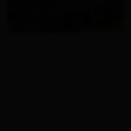
Beschreibung
Ausgangspunkt für diese Wanderung ist der
Parkplatz Eden-Happeck. Von dort weg geht es über
den Fahrweg und einen schmalen Steig durch den
Wald hinauf zur Jausenstation Kuenzeralm. An der
Kuenzeralm vorbei folgt man den Fahrweg weiter
bis zum Berggasthaus Goldried. Oben angekommen,
hat man einen ausgezeichneten Panoramablick auf
Matrei in Osttirol und das Virgental.