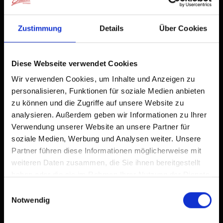
Aktuelles Wetter
Zustimmung
Details
Über Cookies
28°C
Diese Webseite verwendet Cookies
°C
Wir verwenden Cookies, um Inhalte und Anzeigen zu
personalisieren, Funktionen für soziale Medien anbieten
zur Vorhersage
zu können und die Zugriffe auf unsere Website zu
analysieren. Außerdem geben wir Informationen zu Ihrer
Verwendung unserer Website an unsere Partner für
soziale Medien, Werbung und Analysen weiter. Unsere
Partner führen diese Informationen möglicherweise mit
weiteren Daten zusammen, die Sie ihnen bereitgestellt
haben oder die sie im Rahmen Ihrer Nutzung der Dienste
gesammelt haben.
Einwilligungsauswahl
Notwendig