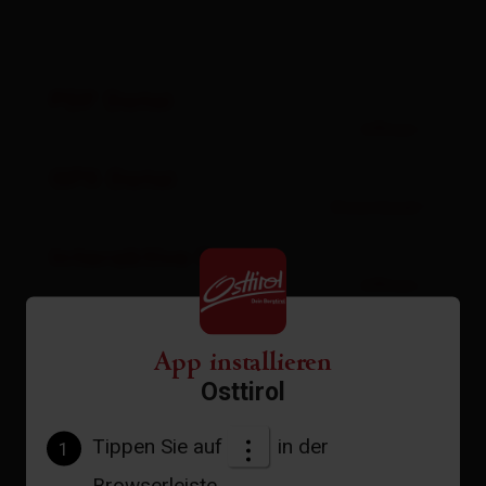
PDF Datei
öffnen
GPX Datei
Download
Interaktive Karte
öffnen
App installieren
Aktuelles Wetter
Osttirol
Tippen Sie auf
in der
1
28°C
Browserleiste.