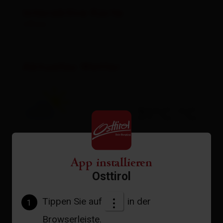
Interaktive Karte
öffnen
Aktuelles Wetter
31°C °C
App installieren
zur Vorhersage
Osttirol
Tippen Sie auf
in der
1
Browserleiste.