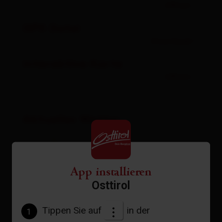
öffnen
GPX Datei
Download
Interaktive Karte
öffnen
Aktuelles Wetter
31°C °C
App installieren
Osttirol
Tippen Sie auf
in der
1
zur Vorhersage