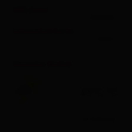
GPX Datei
Download
Interaktive Karte
öffnen
Aktuelles Wetter
25°C °C
zur Vorhersage