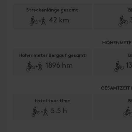
🅕
Streckenlänge gesamt
B

42 km
HÖHENMETE
🅕
Höhenmeter Bergauf gesamt
B
🄷
1896 hm
1
GESAMTZEIT
🅕
total tour time
B

5.5 h