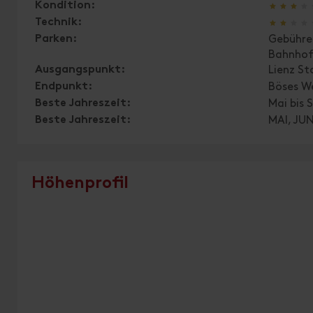
🞙
🞙
🞙
🞙
Kondition:
🞙
🞙
🞙
🞙
Technik:
Parken:
Gebühre
Bahnhof
Ausgangspunkt:
Lienz S
Endpunkt:
Böses W
Beste Jahreszeit:
Mai bis
Beste Jahreszeit:
MAI, JUN
Höhenprofil