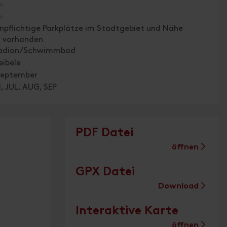
🞙
🞙
npflichtige Parkplätze im Stadtgebiet und Nähe
 vorhanden
tadion/Schwimmbad
eibele
 September
, JUL, AUG, SEP
PDF Datei
öffnen
GPX Datei
Download
Interaktive Karte
öffnen