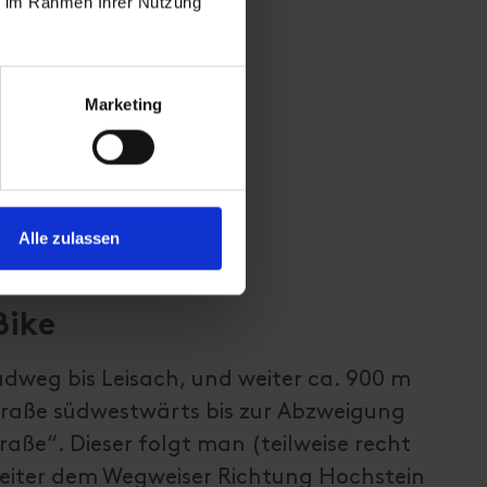
ie im Rahmen Ihrer Nutzung
Marketing
Alle zulassen
Bike
dweg bis Leisach, und weiter ca. 900 m
raße südwestwärts bis zur Abzweigung
aße“. Dieser folgt man (teilweise recht
 weiter dem Wegweiser Richtung Hochstein