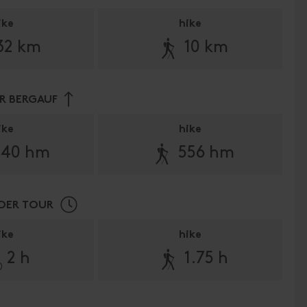
ike
hike

🛬
32 km
10 km
R BERGAUF
ike
hike
🛬
340 hm
556 hm
 DER TOUR
ike
hike

🛬
2 h
1.75 h