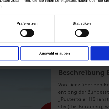
 Daten zusammen, die Sie ihnen bereitgestellt haben oder die s
n.
Präferenzen
Statistiken
Auswahl erlauben
Beschreibung 
Von Lienz über den Ra
entlang der Bundesst
„Pustertaler Höhenstr
steil) bis Bannberg,