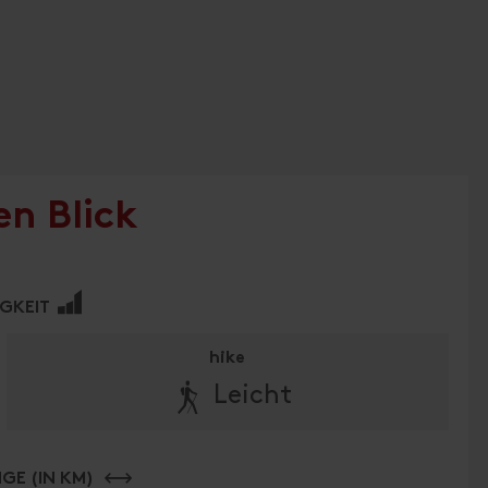
en Blick
🞽
IGKEIT
hike
🛬
Leicht
GE (IN KM)