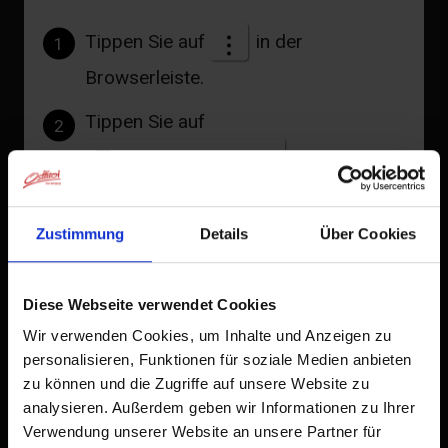
Tippen Sie auf
in der
1
Browserleiste.
Tippen Sie auf
2
Zum Home-Bildschirm
Ein Symbol wird zu Ihrem Startbildschirm hinzugefügt,
damit Sie schnell auf diese Website zugreifen können.
Zustimmung
Details
Über Cookies
Bereits zum Home-Bildschirm hinzugefügt
Diese Webseite verwendet Cookies
Wir verwenden Cookies, um Inhalte und Anzeigen zu
personalisieren, Funktionen für soziale Medien anbieten
zu können und die Zugriffe auf unsere Website zu
analysieren. Außerdem geben wir Informationen zu Ihrer
Verwendung unserer Website an unsere Partner für