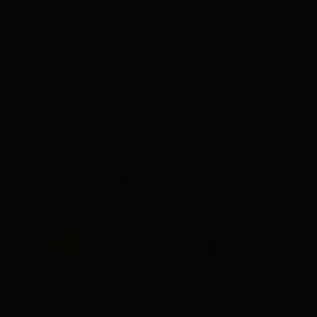
PDF Datei
öffnen
GPX Datei
Download
Interaktive Karte
öffnen
Aktuelles Wetter
19°C °C
zur Vorhersage