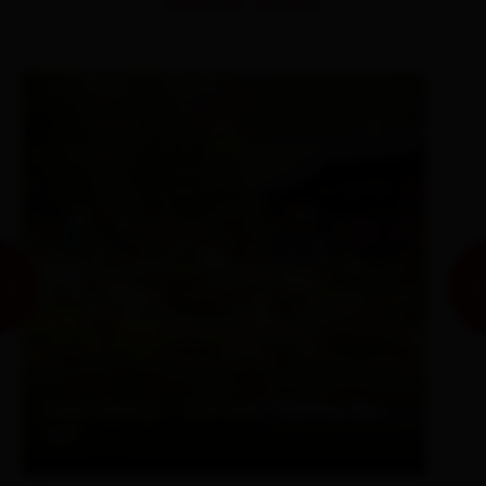
ähnliche Touren
Gaimberg - Lienzer Hütte Nr.
107