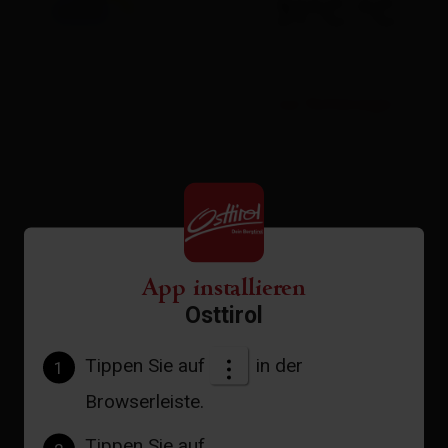
31°C °C
zur Vorhersage
App installieren
Osttirol
Tippen Sie auf
in der
1
Browserleiste.
Tippen Sie auf