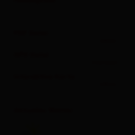
Höhenprofil
PDF Datei
öffnen
GPX Datei
Download
Interaktive Karte
öffnen
Aktuelles Wetter