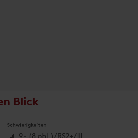
en Blick
Schwierigkeiten
🞽
9- (8 obl.)/RS2+/III