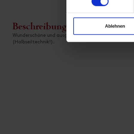
Beschreibung
Ablehnen
Wunderschöne und ausgesetzte Linie in gutem Laserzka
(Halbseiltechnik!).