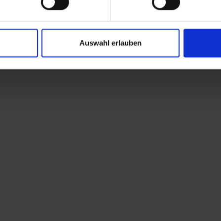
Auswahl erlauben
lk, die meist einem logischen Rissverschneidungssystem fol