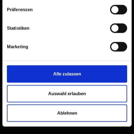
Präferenzen
Statistiken
Marketing
Alle zulassen
Auswahl erlauben
Beschreibung
Ablehnen
Von Riss, zu Verschneidungen zu steilen luftigen
Wandstellen, diese Route bietet fast alle Arten von
Kletterei. Dort wo man mit Cams absichern kann,
wurde nichts gebohrt, ansonsten ist die Route gut