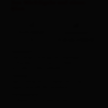
Das Wichtigste auf einen
Blick
🞽
Anzahl Seillängen
Schwierigkeiten
5
9 (8 obl.)/RS2/III
Equipment:
alle Stände und einige Zwischenhaken
vorhanden. 1 Satz Cams und Keile
erforderlich. 50m Halbseile.
Zustieg:
beim schönen Riss 5-6 Meter rechts der
Egger-Sauschek Verschneidung.
Katalogisierer:
V. Messini und L. Pichler, 06.2017