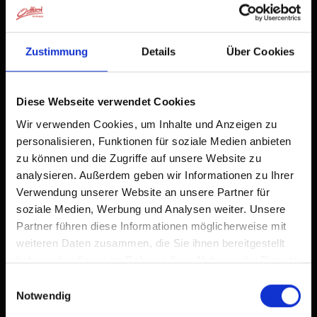
Zum Home-Bildschirm
zur Vorhersage
Zustimmung
Details
Über Cookies
Ein Symbol wird zu Ihrem Startbildschirm hinzugefügt,
damit Sie schnell auf diese Website zugreifen können.
Diese Webseite verwendet Cookies
Bereits zum Home-Bildschirm hinzugefügt
Wir verwenden Cookies, um Inhalte und Anzeigen zu
personalisieren, Funktionen für soziale Medien anbieten
zu können und die Zugriffe auf unsere Website zu
analysieren. Außerdem geben wir Informationen zu Ihrer
Verwendung unserer Website an unsere Partner für
soziale Medien, Werbung und Analysen weiter. Unsere
Partner führen diese Informationen möglicherweise mit
weiteren Daten zusammen, die Sie ihnen bereitgestellt
haben oder die sie im Rahmen Ihrer Nutzung der Dienste
gesammelt haben.
Einwilligungsauswahl
Notwendig