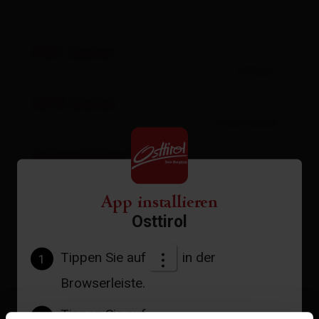
PDF Datei
öffnen
GPX Datei
Download
Interaktive Karte
öffnen
App installieren
Osttirol
Aktuelles Wetter
Tippen Sie auf
in der
1
Browserleiste.
22°C °C
Tippen Sie auf
2