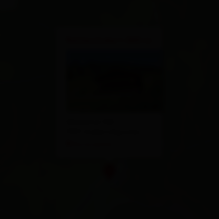
×
Reiterstube 1.500 m
Winkeltal 108
9931 Außervillgraten
Route planen