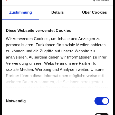
+
Zum Home-Bildschirm
−
Zustimmung
Details
Über Cookies
Ein Symbol wird zu Ihrem Startbildschirm hinzugefügt,
damit Sie schnell auf diese Website zugreifen können.
Diese Webseite verwendet Cookies
Bereits zum Home-Bildschirm hinzugefügt
Wir verwenden Cookies, um Inhalte und Anzeigen zu
personalisieren, Funktionen für soziale Medien anbieten
zu können und die Zugriffe auf unsere Website zu
analysieren. Außerdem geben wir Informationen zu Ihrer
Verwendung unserer Website an unsere Partner für
soziale Medien, Werbung und Analysen weiter. Unsere
Partner führen diese Informationen möglicherweise mit
weiteren Daten zusammen, die Sie ihnen bereitgestellt
haben oder die sie im Rahmen Ihrer Nutzung der Dienste
gesammelt haben.
Einwilligungsauswahl
Notwendig