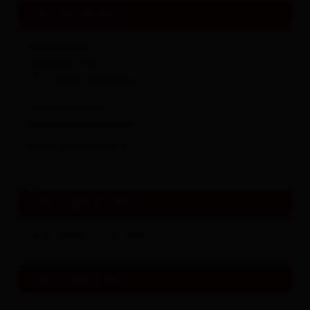
Kontaktdaten
Reiterstube
Winkeltal 108
9931
Außervillgraten
+43 4843 5188
info@reiterstube.at
www.reiterstube.at
Öffnungszeitraum
10.05.2026 - 31.10.2026
Öffnungszeiten