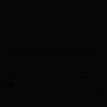
weitere Links
Deine Reisedaten
-
Gäste
Angebote für deinen Urlaub
Zimmer / Ferienwohnungen
Bitte wähle im Suchfeld oben einen Zeitraum
aus, um eine Unterkunft zu buchen.
Es folgt eine Auflistung aller verfügbaren
Einheiten.