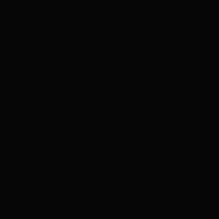
Berge erwandern,
Doppelzimmer Enzian
Zimmergröße: 20 m² | Belegung: 2
Personen
Mehr Zimmerdetails