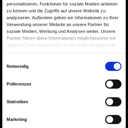
personalisieren, Funktionen für soziale Medien anbieten
zu können und die Zugriffe auf unsere Website zu
analysieren. Außerdem geben wir Informationen zu Ihrer
Verwendung unserer Website an unsere Partner für
soziale Medien, Werbung und Analysen weiter. Unsere
Partner führen diese Informationen möglicherweise mit
weiteren Daten zusammen, die Sie ihnen bereitgestellt
Doppelzimmer Almrose
haben oder die sie im Rahmen Ihrer Nutzung der Dienste
gesammelt haben.
Einwilligungsauswahl
Zimmergröße: 20 m² | Belegung: 1 - 2 Personen
Notwendig
| Schlafzimmer: 1
Präferenzen
Unsere komfortablen Zimmer liegen im
1.Stock und haben alle einen Aussichtsbalkon.
Die Zimmer sind hochwertig, mit viel Holz und
Statistiken
Parkettboden eingerichtet.
Aufgeweckt vom Sonnenaufgang beginnen
Sie den Tag mit einem ausgiebigem Frühstück
Marketing
vom Buffet.