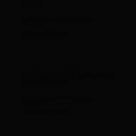
Keycard. Sieben Tage lang können
,
Bergbahnen
und verschiedene „
Schwimmbäder
Natur &
“ besucht werden – und
Kultur-Angebote
das
. Osttirol Card - dein idealer
kostenlos
Urlaubsbegeleiter.
7 Nächte
7 Tage Osttirol Card
Mögliche Zeiträume:
04.07.2026 - 06.09.2026