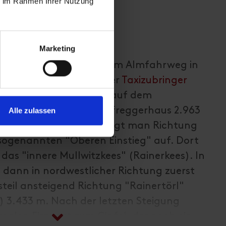
ie im Rahmen Ihrer Nutzung
Marketing
 Hinterbichl und folgt dem Almfahrweg in
annishütte (2.121 m). Der
Taxizubringer
Anstieg. Weiter geht es auf dem
ig (Nr. 915) bis zum Defreggerhaus 2.963
Alle zulassen
Vom Defreggerhaus steigt man Richtung
sogenannten "Oberen Einstieg" auf. Dort
 das "innere Mullwitzkees" (Rainerkees). In
 dann in nordwestlicher Richtung zuerst
teil ansteigend Richtung "Rainertörl"
) 3.433 m. Nach der letzten Steigung
malen Firngrat zum Gipfel, der noch ein