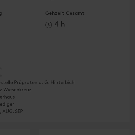
g
Gehzeit Gesamt
4 h
🞙
🞙
stelle Prägraten a. G. Hinterbichl
tz Wiesenkreuz
erhaus
ediger
, AUG, SEP