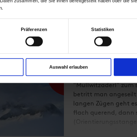
 Daten zusammen, die Sie ihnen bereitgestellt haben oder die s
n.
Beschreibung
Präferenzen
Statistiken
Die Route beginnt in
das Dorfertal zur Joh
dorthin verkürzt den 
markierten Wanderste
Auswahl erlauben
m. (Übernachtung). 
"Mullwitzaderl" zum 
betritt man angeseilt
langen Zügen geht es
flach querend, dann s
(Orientierungsstange
erreicht man den sch