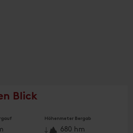
en Blick
rgauf
Höhenmeter Bergab
🔋
m
680 hm