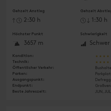
Gehzeit Anstieg
Gehzeit Abstie
2:30 h
1:30 h
Höchster Punkt
Schwierigkeit
🞍
🞽
3657 m
Schwer
🞙
🞙
🞙
🞙
Kondition:
🞙
🞙
🞙
🞙
Technik:
Öffentlicher Verkehr:
Bushalte
Parken:
Parkpla
Ausgangspunkt:
Defregg
Endpunkt:
Großven
Beste Jahreszeit:
JUN, JUL