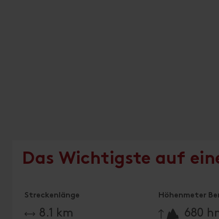
Das Wichtigste auf ein
Streckenlänge
Höhenmeter Be
🔋
8.1 km
680 h