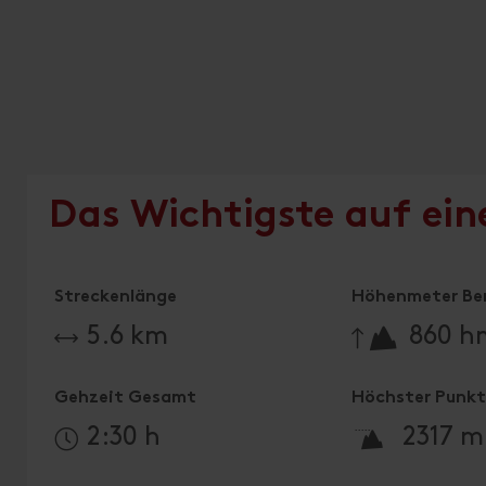
Das Wichtigste auf ein
Streckenlänge
Höhenmeter Be
🔋
5.6 km
860 h
Gehzeit Gesamt
Höchster Punk
🞍
2:30 h
2317 m