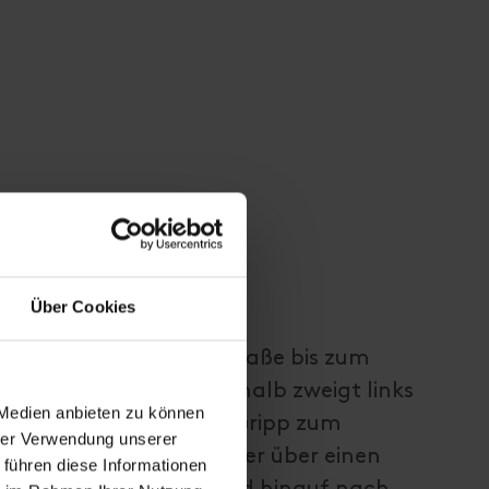
Über Cookies
t eine asphaltierte Straße bis zum
 Knapp 200 Meter oberhalb zweigt links
 Medien anbieten zu können
" der Weg Nr. 47 über Gripp zum
hrer Verwendung unserer
ng des Forstweges, später über einen
 führen diese Informationen