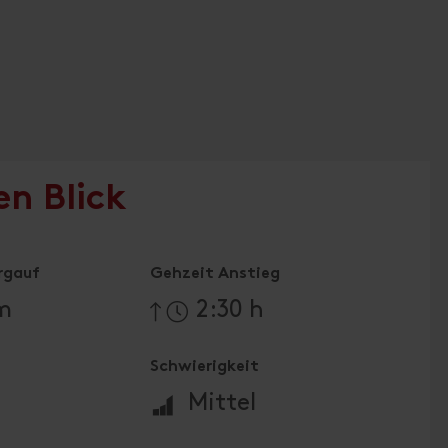
en Blick
rgauf
Gehzeit Anstieg
m
2:30 h
t
Schwierigkeit
🞽
Mittel