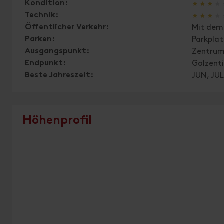
🞙
🞙
🞙
🞙
Kondition:
🞙
🞙
🞙
🞙
Technik:
Öffentlicher Verkehr:
Mit dem 
Parken:
Parkplat
Ausgangspunkt:
Zentrum
Endpunkt:
Golzenti
Beste Jahreszeit:
JUN, JUL
Höhenprofil