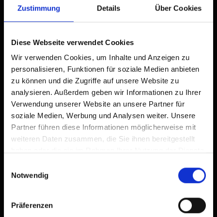
Zustimmung
Details
Über Cookies
Diese Webseite verwendet Cookies
Wir verwenden Cookies, um Inhalte und Anzeigen zu
personalisieren, Funktionen für soziale Medien anbieten
zu können und die Zugriffe auf unsere Website zu
analysieren. Außerdem geben wir Informationen zu Ihrer
Verwendung unserer Website an unsere Partner für
soziale Medien, Werbung und Analysen weiter. Unsere
Partner führen diese Informationen möglicherweise mit
weiteren Daten zusammen, die Sie ihnen bereitgestellt
haben oder die sie im Rahmen Ihrer Nutzung der Dienste
gesammelt haben.
Einwilligungsauswahl
Notwendig
Präferenzen