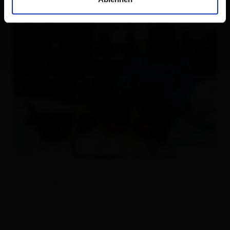
Descrizione
Tre tornanti sotto la Faschingalm sono il punto di
partenza di questa pista per slittini. Il vialetto di
accesso al rifugio è preparato e si offre quindi agli