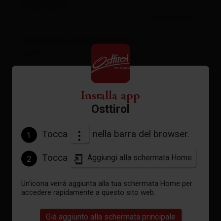
File GPX
Download
Cartina interattiva
aperto
Installa app
Meteo attuale
Osttirol
Tocca
nella barra del browser.
1
29°C °C
Tocca
Aggiungi alla schermata Home
2
Un'icona verrà aggiunta alla tua schermata Home per
vedi previsioni
accedere rapidamente a questo sito web.
Già aggiunto alla schermata principale