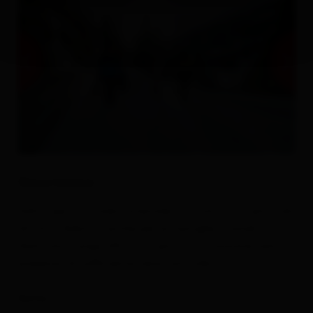
Descrizione
Salita per la strada forestale, ma non via la pista da
slittino! Adatto anche per le famiglie. Tunnel
illuminato lungo 120 m. La pista è in funzione solo in
presenza di sufficiente neve naturale.
Nota: