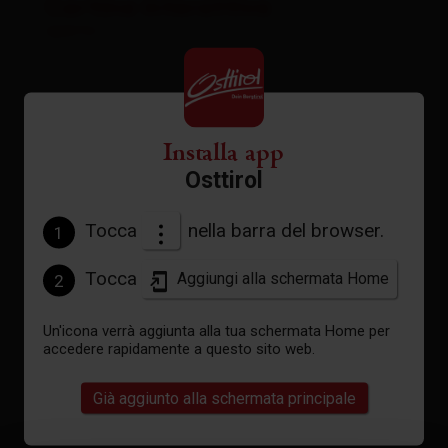
Cartina interattiva
aperto
Meteo attuale
Installa app
Osttirol
28°C
Tocca
nella barra del browser.
°C
1
Tocca
Aggiungi alla schermata Home
2
vedi previsioni
Un'icona verrà aggiunta alla tua schermata Home per
accedere rapidamente a questo sito web.
Già aggiunto alla schermata principale