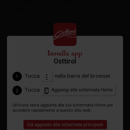
Cartina interattiva
aperto
Meteo attuale
Installa app
Osttirol
31°C °C
Tocca
nella barra del browser.
1
vedi previsioni
Tocca
Aggiungi alla schermata Home
2
Un'icona verrà aggiunta alla tua schermata Home per
accedere rapidamente a questo sito web.
Già aggiunto alla schermata principale