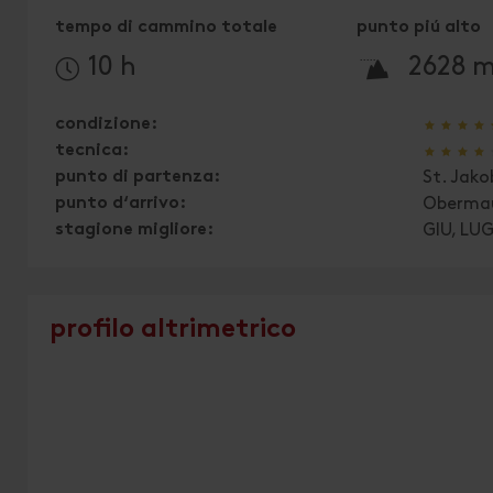
tempo di cammino totale
punto piú alto
🞍
10 h
2628 
🞙
🞙
🞙
🞙
condizione:
🞙
🞙
🞙
🞙
tecnica:
punto di partenza:
St. Jakob
punto d‘arrivo:
Oberma
stagione migliore:
GIU, LU
profilo altrimetrico