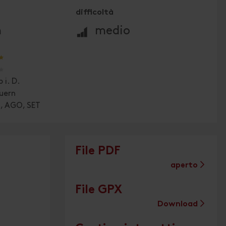
difficoltà
🞽
m
medio
🞙
🞙
 i. D.
uern
G, AGO, SET
File PDF
aperto
File GPX
Download