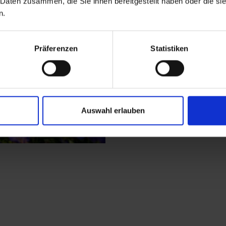
 Daten zusammen, die Sie ihnen bereitgestellt haben oder die s
n.
alpini ricchi di fiori
coltivavano come prati
alto, supera il Gasse
Präferenzen
Statistiken
infine gli idilliaci la
giornate estive invita
Al Virgertörl si raggi
breve sosta, inizia la 
Auswahl erlauben
offre riposo e ristoro.
Già in epoca precrist
e fonti di reddito. La 
nella Virgental, zona
Stadleralm fino al par
Attraversiamo l'Isel 
salita lungo il sentie