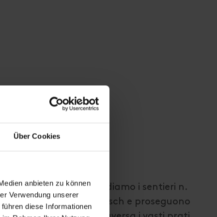
Über Cookies
 Medien anbieten zu können
di St. Jakob i. D., prendiamo i sentieri n.
hrer Verwendung unserer
 al remoto borgo di Tögisch e proseguono
 führen diese Informationen
r Berg. Il sentiero attraversa i vasti prati