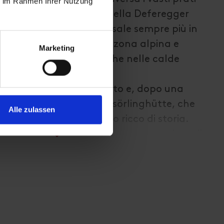
ie im Rahmen Ihrer Nutzung
 che un tempo i contadini della Deferegger
 da sfalcio. Il sentiero sale sempre più in
r Hörndle e raggiunge la zona alpina e
Marketing
ghi di montagna di Gritz, che nelle calde
no a fare il bagno.
unge infine il punto più alto e, dopo una
discesa verso il rifugio Lasörlinghütte, che
Alle zulassen
 Ci troviamo su un terreno ricco di storia.
iana, quassù le persone cercavano minerali
discesa prosegue lungo il sentiero n. 315
 dal clima favorevole, passando per la
cheggio all'uscita della valle.
presso Gries e superiamo un'ultima breve
ro n. 47 fino a Obermauern, dove si trova il