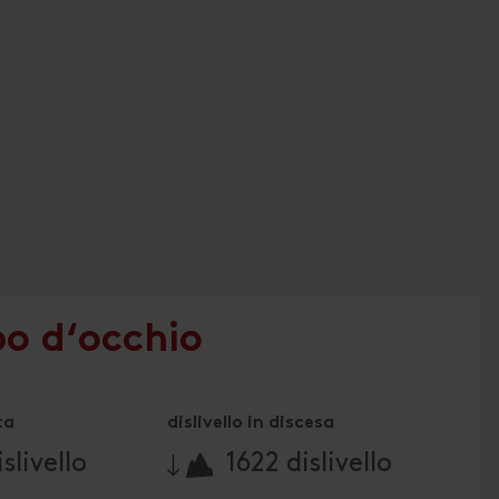
po d‘occhio
ta
dislivello in discesa
🔋
slivello
1622 dislivello