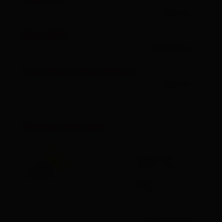
File PDF
aperto
File GPX
Download
Cartina interattiva
aperto
Meteo attuale
23°C
°C
vedi previsioni