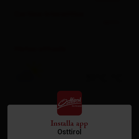
Download
Cartina interattiva
aperto
Meteo attuale
31°C °C
vedi previsioni
Installa app
Osttirol