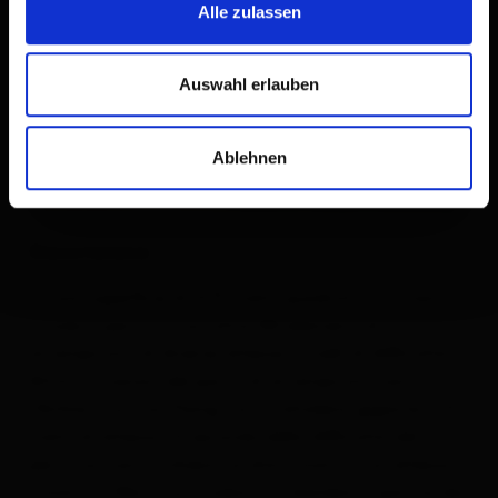
Alle zulassen
Auswahl erlauben
Ablehnen
Descrizione
Su una superficie di 1275 metri quadrati si trovano in
totale 11 percorsi con oltre 100 elementi di
arrampicata di diverse altezze e livelli di difficoltà.
Altre attrazioni del parco di arrampicata sono
l’Airline Tour con Flying Fox e l’altalena gigante a 13
metri di altezza. A seconda della difficoltà del
percorso, sono richiesti un’età minima e un’altezza
minima. Il Mini Tour è adatto a bambini a partire dai