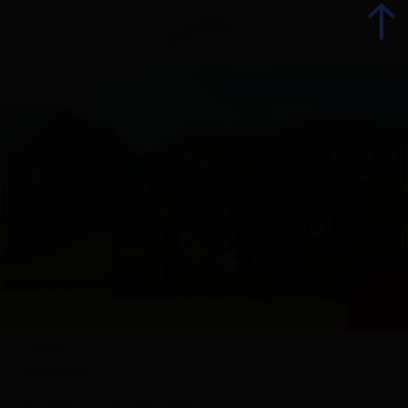
Indietro
Prenota alloggio
Tutti gli alloggi
Offerte
+ 7
Offerte alloggi
Overview
Offerte
Cartina
Dotazione
Richiesta
Gli specialisti della vacanza