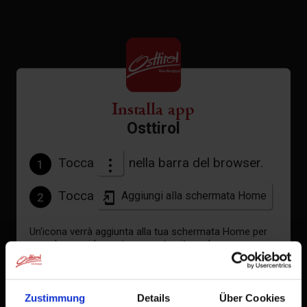
+
−
Installa app
Osttirol
Tocca
nella barra del browser.
1
Tocca
Aggiungi alla schermata Home
2
Un'icona verrà aggiunta alla tua schermata Home per
accedere rapidamente a questo sito web.
Già aggiunto alla schermata principale
Zustimmung
Details
Über Cookies