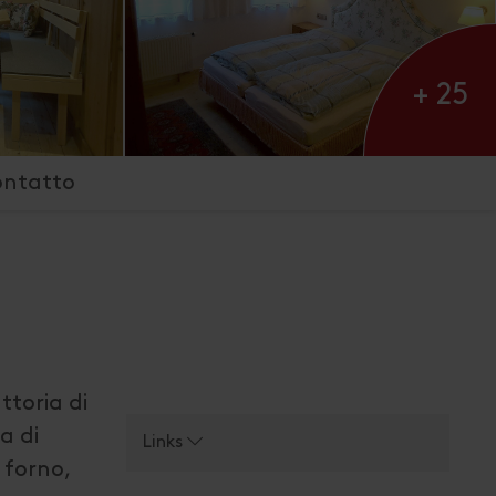
+ 25
ontatto
ttoria di
a di
Links
 forno,