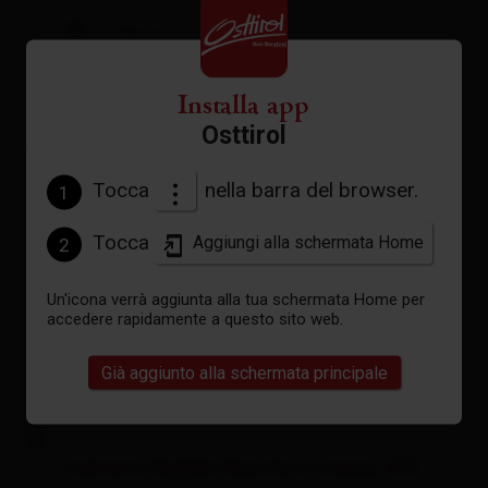
Condizioni di annullamento
Installa app
Osttirol
Tocca
nella barra del browser.
1
Tocca
Aggiungi alla schermata Home
2
Un'icona verrà aggiunta alla tua schermata Home per
accedere rapidamente a questo sito web.
Già aggiunto alla schermata principale
camera doppia doccia o vasca, WC