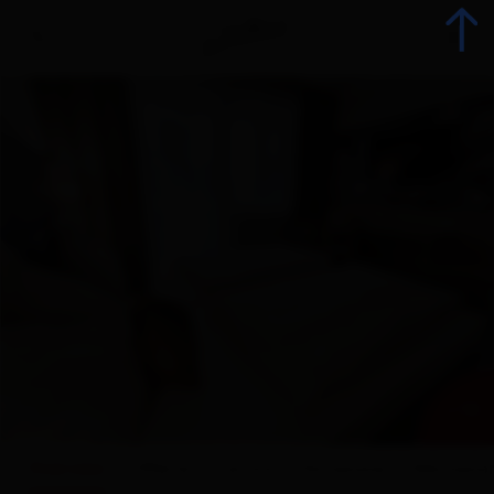
Indietro
Prenota alloggio
Tutti gli alloggi
Offerte
Offerte alloggi
+ 14
Gli specialisti della vacanza
Overview
Offerte
Cartina
Dotazione
Valutazio