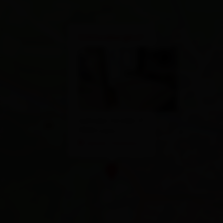
×
Schlossberghof
Iseltaler Straße 21
9900 Lienz
calcola l'itinerario