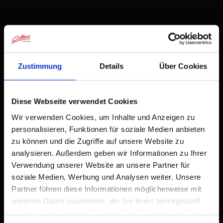
| Occupazione: 1 - 2 persone | camera da
letto: 1
Zustimmung
Details
Über Cookies
Diese Webseite verwendet Cookies
Dotazione
Wir verwenden Cookies, um Inhalte und Anzeigen zu
Calendario della disponibilità
personalisieren, Funktionen für soziale Medien anbieten
zu können und die Zugriffe auf unsere Website zu
Condizioni di annullamento
analysieren. Außerdem geben wir Informationen zu Ihrer
Verwendung unserer Website an unsere Partner für
soziale Medien, Werbung und Analysen weiter. Unsere
Partner führen diese Informationen möglicherweise mit
weiteren Daten zusammen, die Sie ihnen bereitgestellt
haben oder die sie im Rahmen Ihrer Nutzung der Dienste