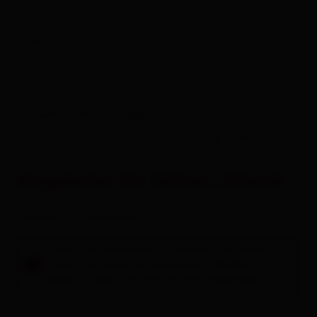
Links
Le vostre date di viaggio
-
ospiti
Angebote für deinen Urlaub
Camere / appartamenti
Si prega di selezionare un periodo nel campo di
ricerca qui sopra per prenotare l'alloggio.
Segue un elenco di tutte le unità disponibili.