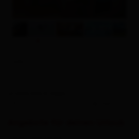
Links
Le vostre date di viaggio
-
ospiti
Angebote für deinen Urlaub
Camere / appartamenti