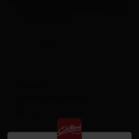
Appartamento, doccia o bagno, WC,
2 camere da letto
dimensioni della stanza: 65 m² | Occupazione: 1
- 4 persone | camera da letto: 2
Dotazione
Calendario della disponibilità
Condizioni di annullamento