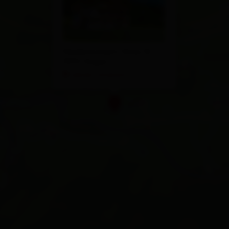
Niedermauern-Gries 14
9972 Virgen
calcola l'itinerario