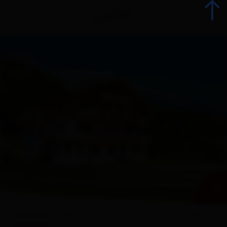
Indietro
Prenota alloggio
Tutti gli alloggi
Offerte
Offerte alloggi
+ 26
Gli specialisti della vacanza
Overview
Offerte
Cartina
Dotazione
Valutazio