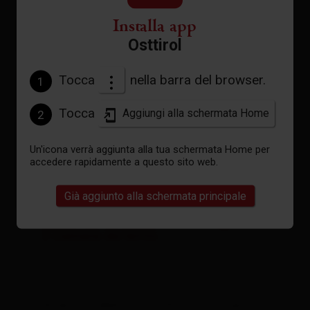
Installa app
Osttirol
Tocca
nella barra del browser.
1
Tocca
Aggiungi alla schermata Home
2
Un'icona verrà aggiunta alla tua schermata Home per
accedere rapidamente a questo sito web.
Già aggiunto alla schermata principale
Appartamento, doccia o bagno, WC,
2 camere da letto
dimensioni della stanza: 45 m² | Occupazione: 1