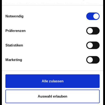
haben oder die sie im Rahmen Ihrer Nutzung der Dienste
gesammelt haben.
Einwilligungsauswahl
Notwendig
Präferenzen
Appartamento, doccia o bagno, WC,
2 camere da letto
Statistiken
Marketing
dimensioni della stanza: 55 m² | Occupazione: 1
- 5 persone | camera da letto: 2
Alle zulassen
Auswahl erlauben
Dotazione