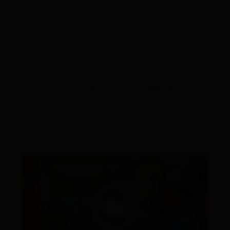
riposo in una posizione tranquilla alla periferia del
paese – perfetto per coppie, famiglie e tutti coloro
che desiderano prendersi del tempo per sé.
Un ambiente adatto ai bambini, ampio spazio nella
natura e un'atmosfera personale rendono il vostro
soggiorno davvero speciale.
LA VOSTRA PAUSA NELLE ALTE TAUREN INIZIA QUI.
Scoprite la combinazione perfetta di tranquillità,
natura e esperienze attive in montagna –
presso santner alpine tauern living a Virgen.