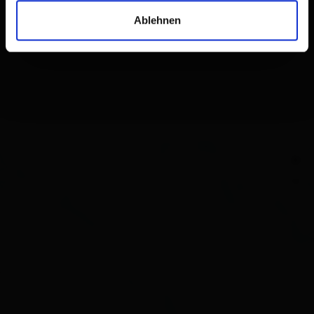
Calendario della disponibilità
Ablehnen
Condizioni di annullamento
+
−