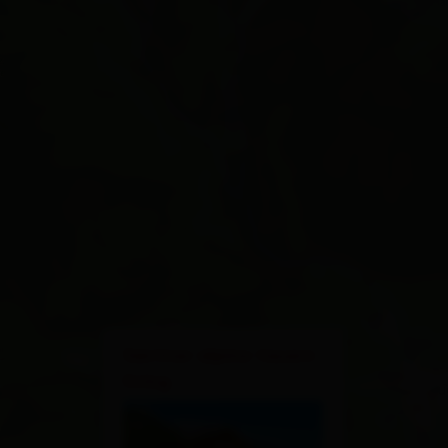
×
Santner alpine tauern
living