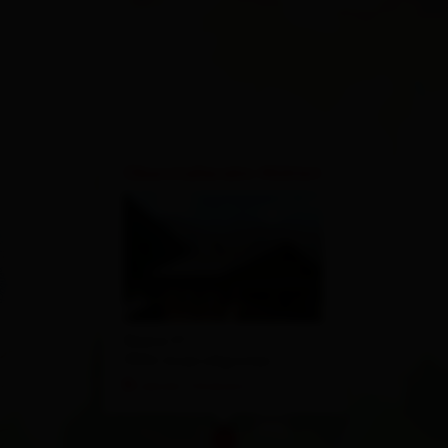
×
Oberstalleralm Mühlet
Ebene 57
9932 Innervillgraten
calcola l'itinerario