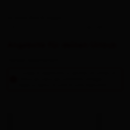
Le vostre date di viaggio
-
ospiti
Angebote für deinen Urlaub
Camere / appartamenti
Si prega di selezionare un periodo nel campo di
ricerca qui sopra per prenotare l'alloggio.
Segue un elenco di tutte le unità disponibili.