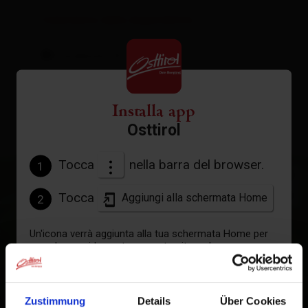
Calendario della disponibilità
Condizioni di annullamento
Installa app
Osttirol
Tocca
nella barra del browser.
1
+
−
Tocca
Aggiungi alla schermata Home
2
Un'icona verrà aggiunta alla tua schermata Home per
accedere rapidamente a questo sito web.
Già aggiunto alla schermata principale
Zustimmung
Details
Über Cookies