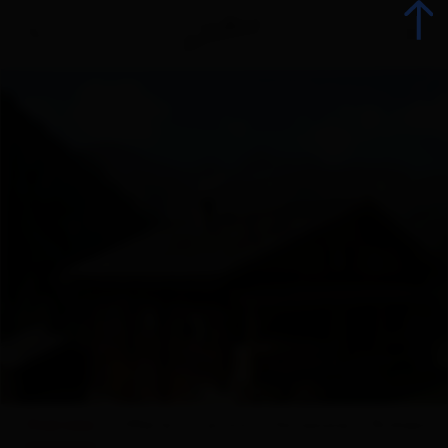
Indietro
Prenota alloggio
Tutti gli alloggi
Offerte
Offerte alloggi
Gli specialisti della vacanza
Overview
Offerte
Cartina
Dotazione
Richiesta