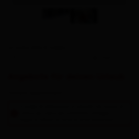
Le vostre date di viaggio
-
ospiti
Angebote für deinen Urlaub
Camere / appartamenti
Si prega di selezionare un periodo nel campo di
ricerca qui sopra per prenotare l'alloggio.
Segue un elenco di tutte le unità disponibili.