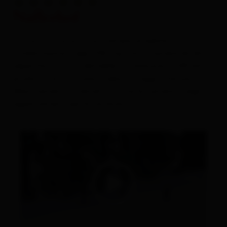
Campeggi
Naflerhof
Biglietto di benvenuto
Fattoria rinnovata con camere arredate
modernissime e app. (58 mq) con 2 camere da letto
Uso gratuito dei mezzi pubblici
seperate e cucina abitabile, a colazione vi offriamo
prodotti fatti in casa! Cabina a raggi infarossi.
Osttirol Card
Allacciamento internet in tutte le camere e negli
appartamenti per le vacanze.
Vacanze con il cane
Da sapere per la vacanza estiva
Da sapere per la vacanza in inverno
Tutto su
Prenota vacanza