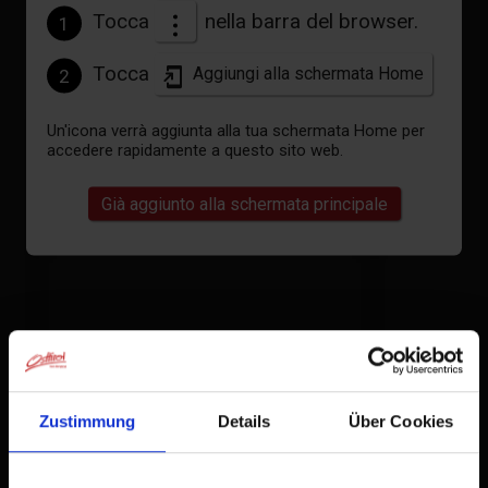
Tocca
nella barra del browser.
1
Tocca
Aggiungi alla schermata Home
2
Un'icona verrà aggiunta alla tua schermata Home per
accedere rapidamente a questo sito web.
Già aggiunto alla schermata principale
Zustimmung
Details
Über Cookies
camera doppia doccia, WC