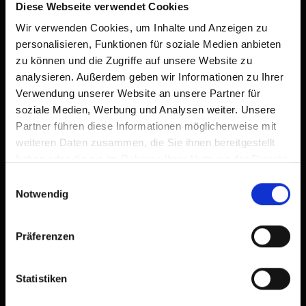
Diese Webseite verwendet Cookies
Wir verwenden Cookies, um Inhalte und Anzeigen zu
| Occupazione: 1 - 2 persone | camera da
letto: 1
personalisieren, Funktionen für soziale Medien anbieten
zu können und die Zugriffe auf unsere Website zu
analysieren. Außerdem geben wir Informationen zu Ihrer
Verwendung unserer Website an unsere Partner für
soziale Medien, Werbung und Analysen weiter. Unsere
Dotazione
Partner führen diese Informationen möglicherweise mit
Calendario della disponibilità
weiteren Daten zusammen, die Sie ihnen bereitgestellt
haben oder die sie im Rahmen Ihrer Nutzung der Dienste
gesammelt haben.
Condizioni di annullamento
Einwilligungsauswahl
Notwendig
Präferenzen
Statistiken