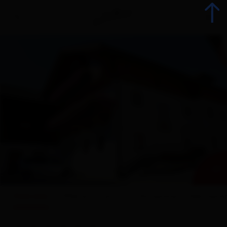
Indietro
Prenota alloggio
Tutti gli alloggi
Offerte
+ 25
Offerte alloggi
Overview
Offerte
Cartina
Dotazione
Valutazio
Gli specialisti della vacanza