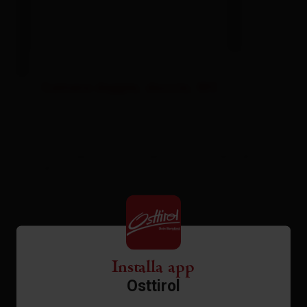
Camera doppia, doccia, WC
| Occupazione: 1 - 3 persone | camera da
letto: 1
Dotazione
Installa app
Calendario della disponibilità
Osttirol
Condizioni di annullamento