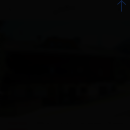
Indietro
Prenota alloggio
Tutti gli alloggi
Offerte
Offerte alloggi
Gli specialisti della vacanza
Overview
Offerte
Cartina
Dotazione
Richiesta