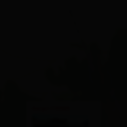
×
Margit STEINER