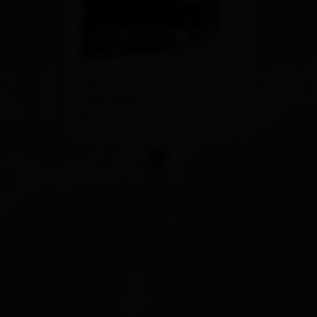
Oberrotte 26
9963 St. Jakob in
Defereggen
calcola l'itinerario