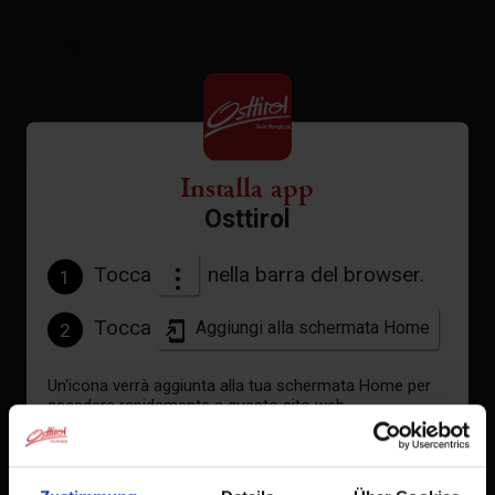
Condizioni di annullamento
Installa app
Osttirol
Tocca
nella barra del browser.
1
Tocca
Aggiungi alla schermata Home
2
Un'icona verrà aggiunta alla tua schermata Home per
accedere rapidamente a questo sito web.
Appartment/1 SZ+1
Già aggiunto alla schermata principale
Wohnschlaf/Dusche,WC