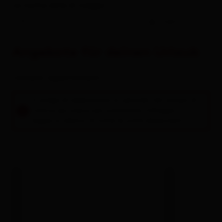
Le vostre date di viaggio
-
ospiti
Angebote für deinen Urlaub
Camere / appartamenti
Si prega di selezionare un periodo nel campo di
ricerca qui sopra per prenotare l'alloggio.
Segue un elenco di tutte le unità disponibili.