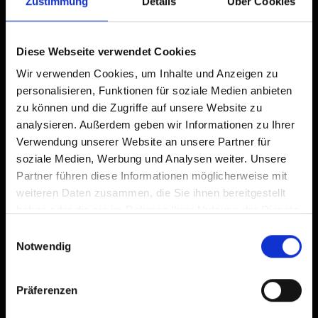
Zustimmung
Details
Über Cookies
Diese Webseite verwendet Cookies
| Occupazione: 2 - 5 persone | camera da
letto: 1
Wir verwenden Cookies, um Inhalte und Anzeigen zu
personalisieren, Funktionen für soziale Medien anbieten
zu können und die Zugriffe auf unsere Website zu
analysieren. Außerdem geben wir Informationen zu Ihrer
Verwendung unserer Website an unsere Partner für
Dotazione
soziale Medien, Werbung und Analysen weiter. Unsere
Partner führen diese Informationen möglicherweise mit
Calendario della disponibilità
weiteren Daten zusammen, die Sie ihnen bereitgestellt
haben oder die sie im Rahmen Ihrer Nutzung der Dienste
Condizioni di annullamento
gesammelt haben.
Einwilligungsauswahl
Notwendig
Präferenzen