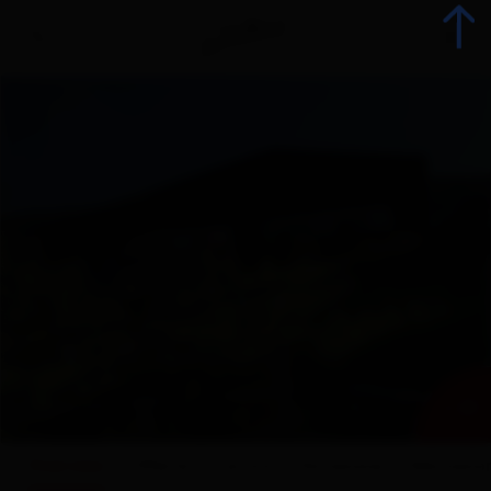
Indietro
Prenota alloggio
Tutti gli alloggi
Offerte
Offerte alloggi
+ 22
Gli specialisti della vacanza
Overview
Offerte
Cartina
Dotazione
Valutazio