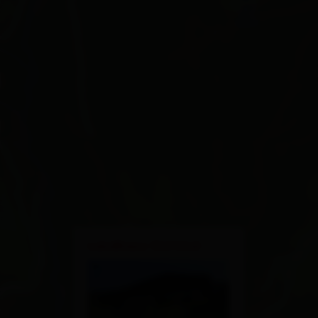
×
Landhaus Osttirol