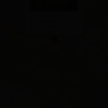
Nußbaumerweg 6
9991 Dölsach
calcola l'itinerario