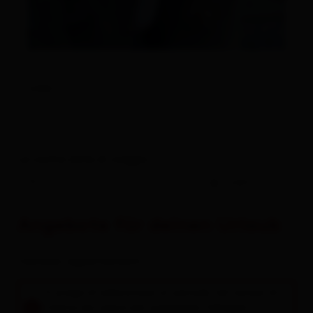
Links
Le vostre date di viaggio
-
ospiti
Angebote für deinen Urlaub
Camere / appartamenti
Si prega di selezionare un periodo nel campo di
ricerca qui sopra per prenotare l'alloggio.