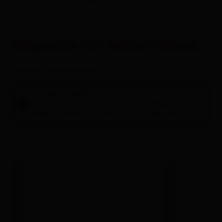
Campeggi
-
ospiti
Biglietto di benvenuto
Angebote für deinen Urlaub
Uso gratuito dei mezzi pubblici
Camere / appartamenti
Osttirol Card
Si prega di selezionare un periodo nel campo di
ricerca qui sopra per prenotare l'alloggio.
Vacanze con il cane
Segue un elenco di tutte le unità disponibili.
Da sapere per la vacanza estiva
Da sapere per la vacanza in inverno
Tutto su
Prenota vacanza