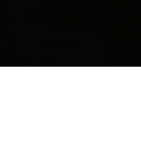
×
Haus Rubisoier
Arnig 6
9981 Kals am
Großglockner
calcola l'itinerario
IT