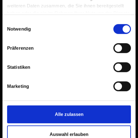
weiteren Daten zusammen, die Sie ihnen bereitgestellt
haben oder die sie im Rahmen Ihrer Nutzung der Dienste
gesammelt haben.
Einwilligungsauswahl
Notwendig
Präferenzen
Statistiken
camera doppia doccia, WC
Marketing
| Occupazione: 1 - 2 persone | camera da
letto: 1
Alle zulassen
Auswahl erlauben