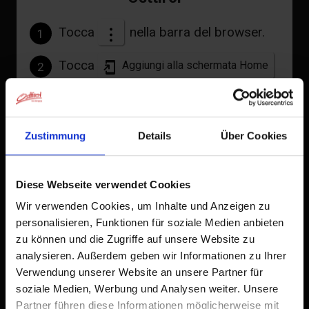
Tocca
nella barra del browser.
1
| Occupazione: 2 - 6 persone | camera da
Tocca
Aggiungi alla schermata Home
2
letto: 2
Un'icona verrà aggiunta alla tua schermata Home per
accedere rapidamente a questo sito web.
Zustimmung
Details
Über Cookies
Già aggiunto alla schermata principale
Dotazione
Calendario della disponibilità
Diese Webseite verwendet Cookies
Wir verwenden Cookies, um Inhalte und Anzeigen zu
Condizioni di annullamento
personalisieren, Funktionen für soziale Medien anbieten
zu können und die Zugriffe auf unsere Website zu
analysieren. Außerdem geben wir Informationen zu Ihrer
Verwendung unserer Website an unsere Partner für
soziale Medien, Werbung und Analysen weiter. Unsere
Partner führen diese Informationen möglicherweise mit