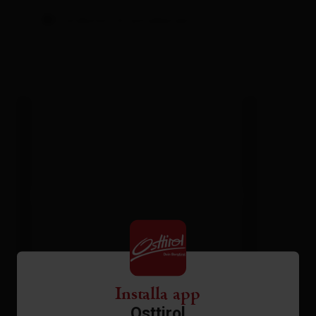
Condizioni di annullamento
Installa app
app/2 sale letto/doccia, WC
Osttirol