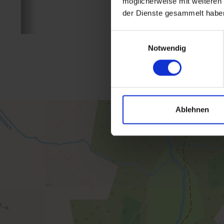
möglicherweise mit weiteren
der Dienste gesammelt habe
Einwilligungsauswahl
Notwendig
Ablehnen