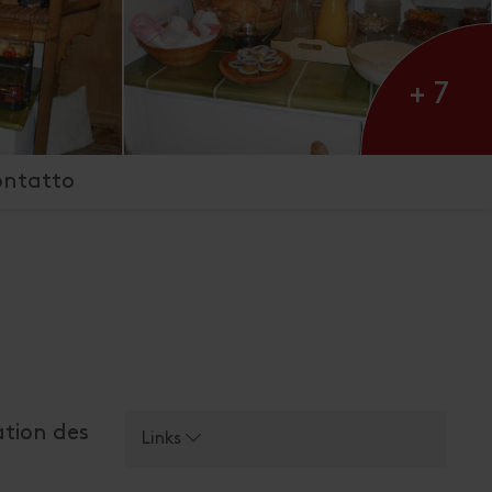
+ 7
ontatto
ation des
Links