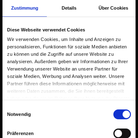
dimensioni della stanza: 36 m² | Occupazione:
Zustimmung
Details
Über Cookies
2 - 3 persone | camera da letto: 1
Diese Webseite verwendet Cookies
Wir verwenden Cookies, um Inhalte und Anzeigen zu
Dotazione
personalisieren, Funktionen für soziale Medien anbieten
Calendario della disponibilità
zu können und die Zugriffe auf unsere Website zu
analysieren. Außerdem geben wir Informationen zu Ihrer
Verwendung unserer Website an unsere Partner für
Condizioni di annullamento
soziale Medien, Werbung und Analysen weiter. Unsere
Partner führen diese Informationen möglicherweise mit
weiteren Daten zusammen, die Sie ihnen bereitgestellt
haben oder die sie im Rahmen Ihrer Nutzung der Dienste
gesammelt haben.
Einwilligungsauswahl
Notwendig
Präferenzen