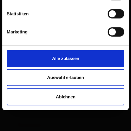
Statistiken
Marketing
app/2 sale letto/vasca da bagno,
Alle zulassen
WC
Auswahl erlauben
dimensioni della stanza: 75 m² | Occupazione:
2 - 6 persone | camera da letto: 2
Ablehnen
Dotazione