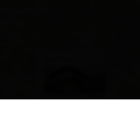
×
Haus Hanni
Weidachweg 5a
9990 Nußdorf-Debant
calcola l'itinerario