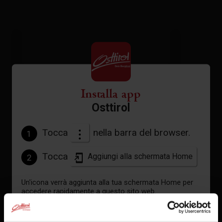
Installa app
Osttirol
Tocca
nella barra del browser.
1
Tocca
Aggiungi alla schermata Home
2
App./sala giorno-notte/doccia, WC
Un'icona verrà aggiunta alla tua schermata Home per
accedere rapidamente a questo sito web.
Già aggiunto alla schermata principale