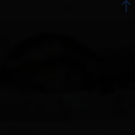
Indietro
Prenota alloggio
Tutti gli alloggi
Offerte
Offerte alloggi
Gli specialisti della vacanza
Overview
Offerte
Cartina
Dotazione
Richiesta