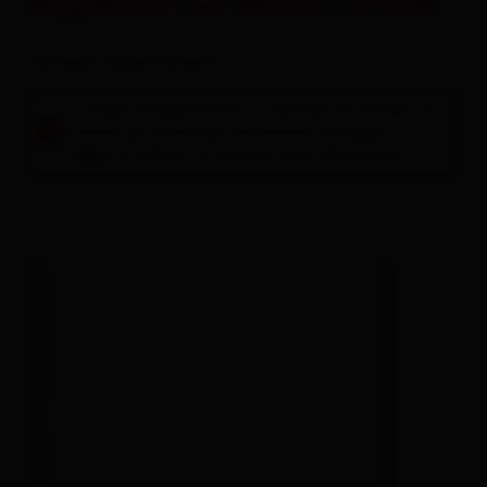
Angebote für deinen Urlaub
Camere / appartamenti
Si prega di selezionare un periodo nel campo di
ricerca qui sopra per prenotare l'alloggio.
Segue un elenco di tutte le unità disponibili.