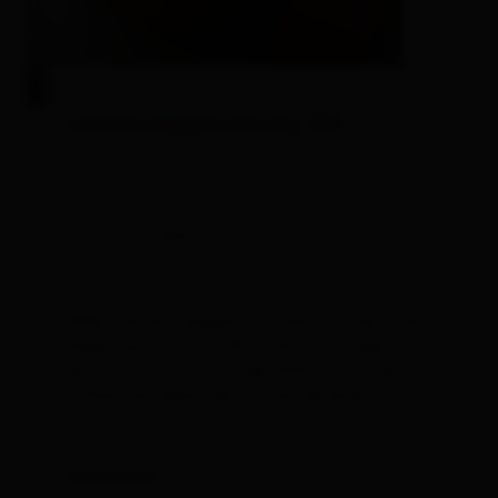
camera doppia doccia, WC
dimensioni della stanza: 20 m² | Occupazione: 1
- 2 persone | camera da letto: 1
Bella camera doppia con balcone verso est e
bagno privato con WC e doccia. Super
posizione con vista sulle Dolomiti di Lienz.
Colazione regionale inclusa nel prezzo.
Dotazione