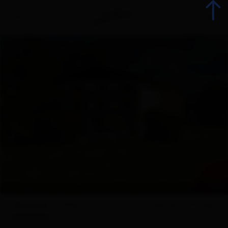
Indietro
Prenota alloggio
Tutti gli alloggi
Offerte
+ 7
Offerte alloggi
© fru
Overview
Offerte
Cartina
Dotazione
Richiesta
Gli specialisti della vacanza