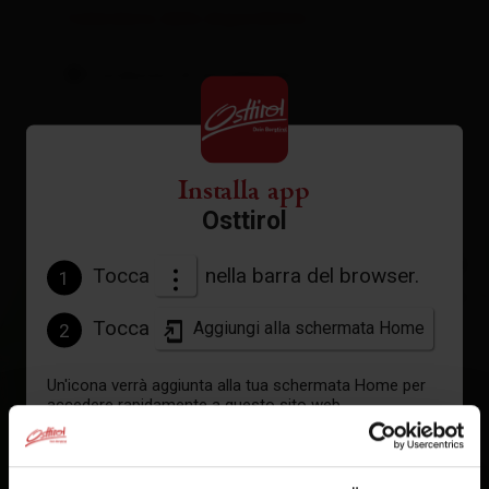
Calendario della disponibilità
Condizioni di annullamento
Installa app
Osttirol
+
Tocca
nella barra del browser.
1
−
Tocca
Aggiungi alla schermata Home
2
Un'icona verrà aggiunta alla tua schermata Home per
accedere rapidamente a questo sito web.
Già aggiunto alla schermata principale