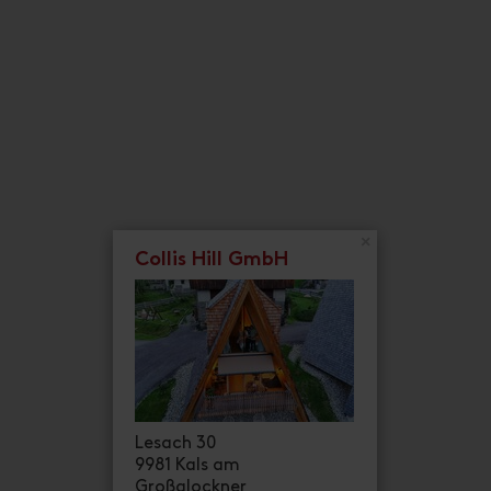
dimensioni della stanza: 22 m² | Occupazione:
Dotazione
Calendario della disponibilità
Condizioni di annullamento
Camera doppia, doccia, WC,