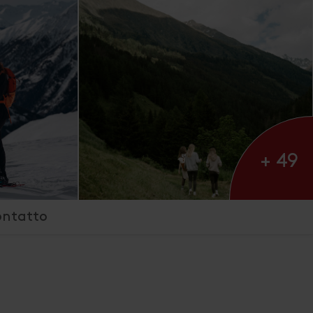
+ 49
ontatto