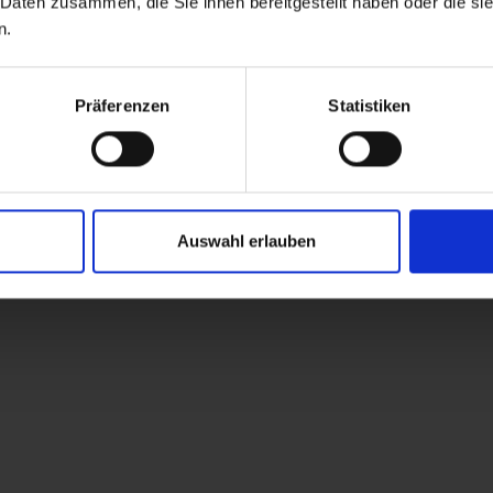
dimensioni della stanza: 18 m² | Occupazione: 
 Daten zusammen, die Sie ihnen bereitgestellt haben oder die s
n.
Präferenzen
Statistiken
Dotazione
Calendario della disponibilità
Condizioni di annullamento
Auswahl erlauben
Camera doppia, doccia, WC,