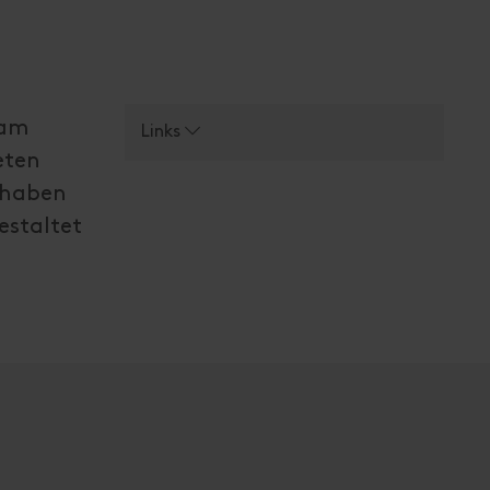
 am
Links
eten
 haben
estaltet