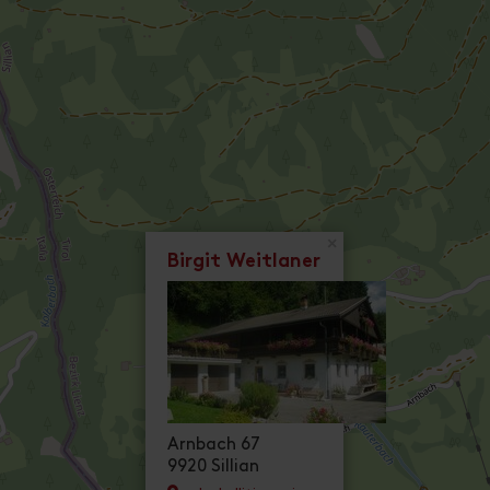
×
Birgit Weitlaner
Arnbach 67
9920 Sillian