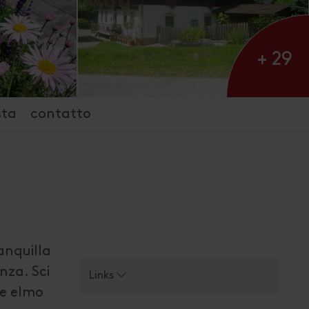
+ 29
sta
contatto
ranquilla
nza. Sci
Links
te elmo