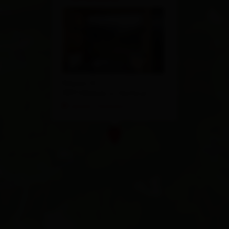
Klaunz 12
9971 Matrei in Osttirol
calcola l'itinerario