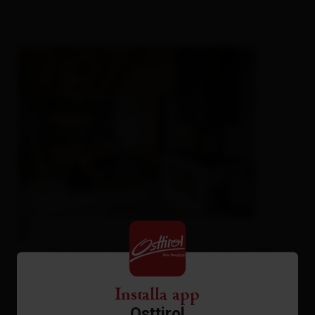
Appartamento, doccia e bagno, WC,
2 camere da letto
Installa app
Osttirol