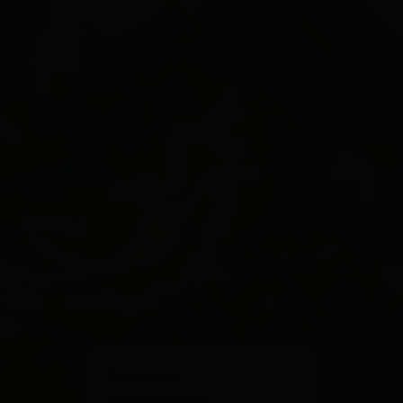
×
Bergsuite
Pfaffenebner