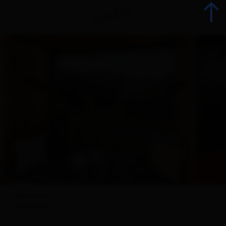
Indietro
Prenota alloggio
Tutti gli alloggi
Offerte
+ 11
Offerte alloggi
Overview
Offerte
Cartina
Dotazione
Richiesta
Gli specialisti della vacanza
S