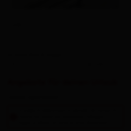
Links
Le vostre date di viaggio
-
ospiti
Angebote für deinen Urlaub
Camere / appartamenti
Si prega di selezionare un periodo nel campo di
ricerca qui sopra per prenotare l'alloggio.
Segue un elenco di tutte le unità disponibili.