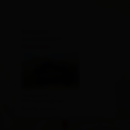
×
Bachmann
Josef/Almhütte
Oberstaller
Hochberg 32
9932 Innervillgraten
calcola l'itinerario