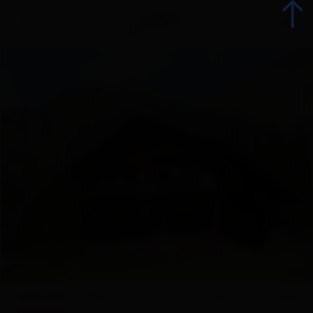
Indietro
Prenota alloggio
Tutti gli alloggi
Offerte
Offerte alloggi
Gli specialisti della vacanza
Overview
Offerte
Cartina
Dotazione
Richiesta