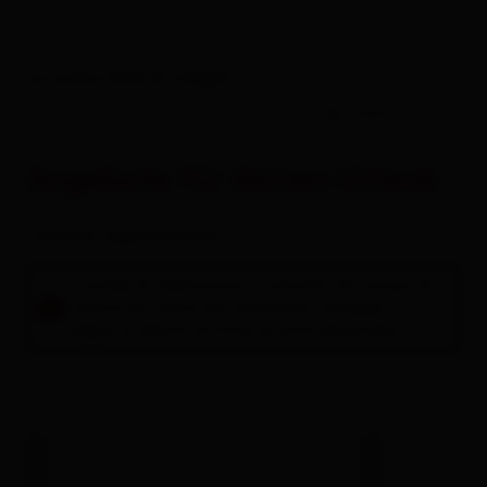
Le vostre date di viaggio
-
ospiti
Angebote für deinen Urlaub
Camere / appartamenti
Si prega di selezionare un periodo nel campo di
ricerca qui sopra per prenotare l'alloggio.
Segue un elenco di tutte le unità disponibili.