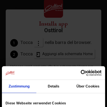
Dotazione
Calendario della disponibilità
Installa app
Osttirol
Condizioni di annullamento
Tocca
nella barra del browser.
1
Tocca
Aggiungi alla schermata Home
2
Un'icona verrà aggiunta alla tua schermata Home per
+
accedere rapidamente a questo sito web.
−
Già aggiunto alla schermata principale
Zustimmung
Details
Über Cookies
Diese Webseite verwendet Cookies