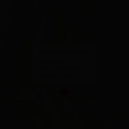
×
Almhütte Alois Mair
Lahnberg 38
9932 Innervillgraten
calcola l'itinerario