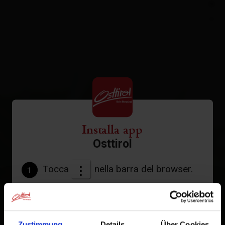
+
−
Installa app
Osttirol
Tocca
nella barra del browser.
1
Tocca
Aggiungi alla schermata Home
2
Un'icona verrà aggiunta alla tua schermata Home per
Zustimmung
Details
Über Cookies