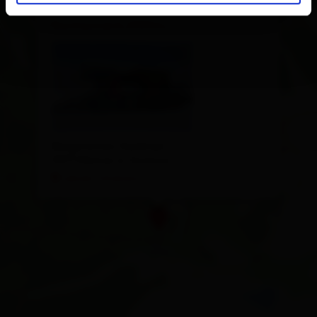
Sport 2000 - Lunch
Restaurant 2197m
Bergstation Goldried
9971 Matrei in Osttirol
calcola l'itinerario