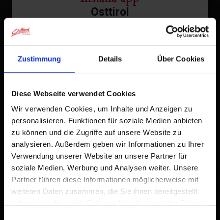
Osttirol
St. Veit i. D.
Tocca
nella barra del browser.
1
Strassen
Tocca
Zustimmung
Details
Über Cookies
Aggiungi alla schermata Home
2
Thurn
Tristach
Un'icona verrà aggiunta alla tua schermata Home per
Diese Webseite verwendet Cookies
accedere rapidamente a questo sito web.
Untertilliach
Wir verwenden Cookies, um Inhalte und Anzeigen zu
Già aggiunto alla schermata principale
personalisieren, Funktionen für soziale Medien anbieten
Virgen
zu können und die Zugriffe auf unsere Website zu
analysieren. Außerdem geben wir Informationen zu Ihrer
Tutto su Tutti paesi
Verwendung unserer Website an unsere Partner für
soziale Medien, Werbung und Analysen weiter. Unsere
Partner führen diese Informationen möglicherweise mit
weiteren Daten zusammen, die Sie ihnen bereitgestellt
haben oder die sie im Rahmen Ihrer Nutzung der Dienste
gesammelt haben.
Einwilligungsauswahl