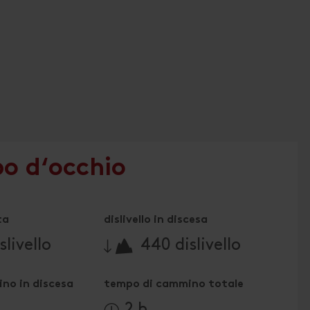
po d‘occhio
ta
dislivello in discesa
🔋
slivello
440 dislivello
no in discesa
tempo di cammino totale
2 h