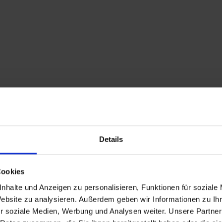
Details
Cookies
nhalte und Anzeigen zu personalisieren, Funktionen für soziale
 St. Veit a Defereggen e St. Jakob a Defereggen, nonché un
Website zu analysieren. Außerdem geben wir Informationen zu I
erse cime delle Dolomiti di Sesto. Dalla
stazione a monte 
r soziale Medien, Werbung und Analysen weiter. Unsere Partner
sui contrafforti della cresta fino al
.
Großer Leppleskofel