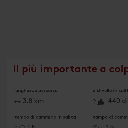
Il più importante a col
lunghezza percorso
dislivello in sali
🔋
3.8 km
440 di
tempo di cammino in salita
tampo di cammi
1 h
1 h