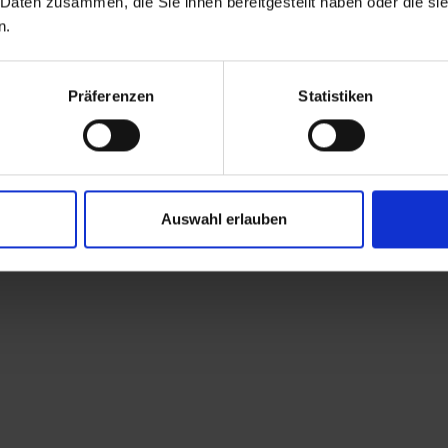
 Daten zusammen, die Sie ihnen bereitgestellt haben oder die s
n.
Präferenzen
Statistiken
Auswahl erlauben