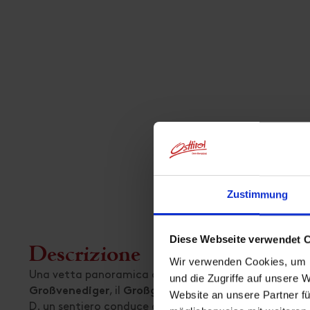
Zustimmung
Diese Webseite verwendet 
Descrizione
Wir verwenden Cookies, um I
Una vetta panoramica con una vista impressionante su
und die Zugriffe auf unsere 
, il
, l'
e div
Großvenediger
Großglockner
Hochschober
Website an unsere Partner fü
D. un sentiero conduce all'
. Si prosegue 
Ochsenlacke