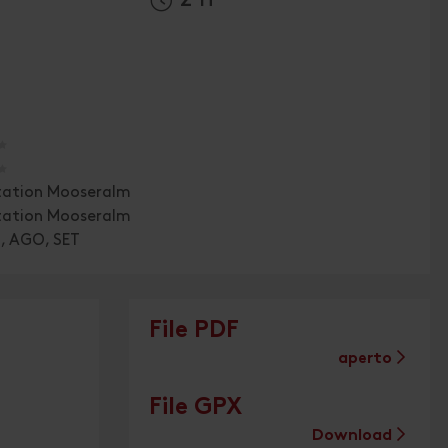
🞙
🞙
tation Mooseralm
tation Mooseralm
G, AGO, SET
File PDF
aperto
File GPX
Download