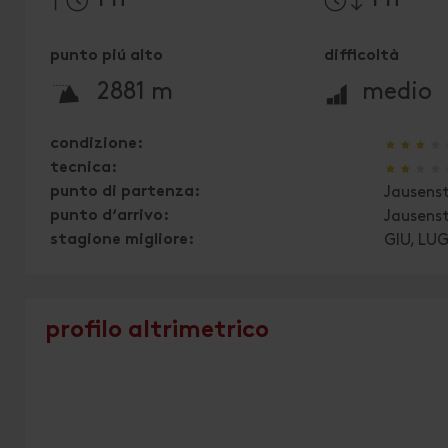
punto piú alto
difficoltà
🞍
🞽
2881 m
medio
🞙
🞙
🞙
🞙
condizione:
🞙
🞙
🞙
🞙
tecnica:
punto di partenza:
Jausens
punto d‘arrivo:
Jausens
stagione migliore:
GIU, LU
profilo altrimetrico